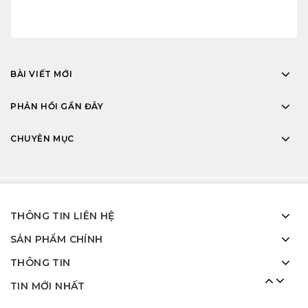
Công trình thi công cửa nhôm Xingfa tại Long
An
BÀI VIẾT MỚI
13 Th5 2024
PHẢN HỒI GẦN ĐÂY
Công trình lắp cửa nhôm Xingfa tại Biên Hòa –
Đồng Nai
CHUYÊN MỤC
18 Th1 2024
Cửa hàng nhôm kính quận Tân Phú gần đây
28 Th9 2025
THÔNG TIN LIÊN HỆ
SẢN PHẨM CHÍNH
Công trình cửa nhôm Xingfa tại Phường Bảo
THÔNG TIN
Vinh Tỉnh Đồng Nai
18 Th9 2025
TIN MỚI NHẤT