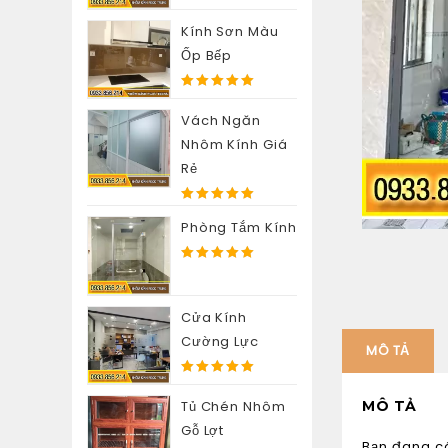
5.00
out of
5
Kính Sơn Màu
Ốp Bếp
5.00
out of
5
Vách Ngăn
Nhôm Kính Giá
Rẻ
5.00
out of
Phòng Tắm Kính
5
5.00
out of
5
Cửa Kính
Cường Lực
MÔ TẢ
5.00
out of
5
MÔ TẢ
Tủ Chén Nhôm
Gỗ Lợt
Bạn đang có