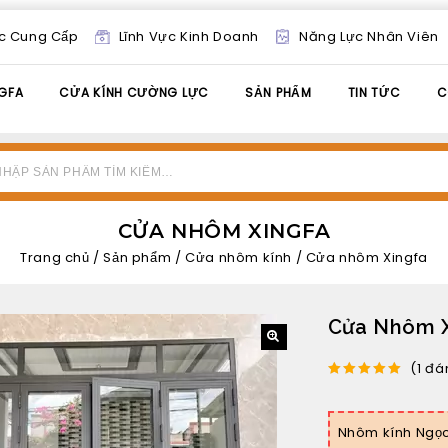
c Cung Cấp
Lĩnh Vực Kinh Doanh
Năng Lực Nhân Viên
GFA
CỬA KÍNH CƯỜNG LỰC
SẢN PHẨM
TIN TỨC
C
CỬA NHÔM XINGFA
Trang chủ
/
Sản phẩm
/
Cửa nhôm kính
/
Cửa nhôm Xingfa
Cửa Nhôm X
🔍
(
1
đán
5.00
out of
5
Nhôm kính Ngọc 