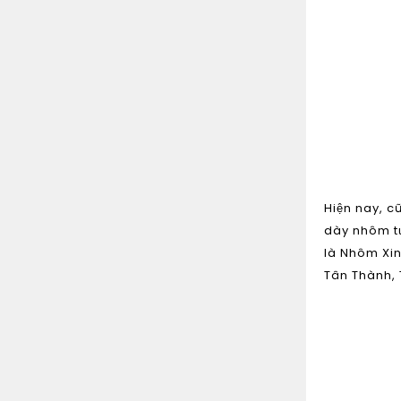
Hiện nay, c
dày nhôm tư
là
Nhôm Xin
Tân Thành, 