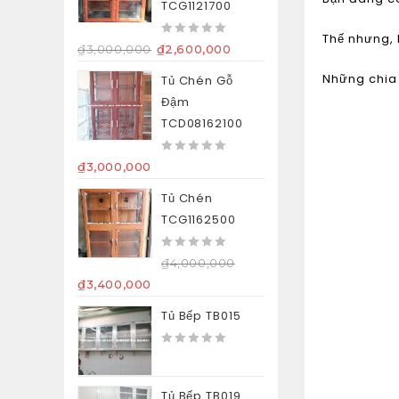
TCG1121700
Thế nhưng, 
0
₫
3,000,000
₫
2,600,000
out
Những chia 
of
Tủ Chén Gỗ
5
Đậm
TCD08162100
0
₫
3,000,000
out
of
Tủ Chén
5
TCG1162500
0
₫
4,000,000
out
₫
3,400,000
of
5
Tủ Bếp TB015
0
out
of
Tủ Bếp TB019