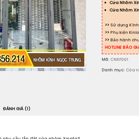
Cửa Nhôm Xi
Cửa Nhôm Xin
>>
Sử dụng Kính
>>
Phụ kiện Kin
>>
Bảo hành chu
HOTLINE BÁO GI
Mã:
CNXF001
Danh mục:
Cửa n
ĐÁNH GIÁ (1)
 nhu cầu lắp đặt
cửa nhôm Xingfa
?