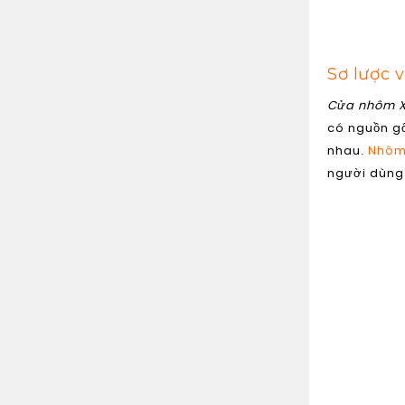
Sơ lược 
Cửa nhôm X
có nguồn g
nhau.
Nhôm 
người dùng 