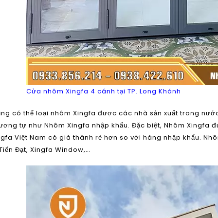
Cửa nhôm Xingfa 4 cánh tại TP. Long Khánh
ũng có thể loại nhôm Xingfa được các nhà sản xuất trong nướ
ơng tự như Nhôm Xingfa nhập khẩu. Đặc biệt, Nhôm Xingfa đư
gfa Việt Nam
có giá thành rẻ hơn so với hàng nhập khẩu. Nhô
Tiến Đạt, Xingfa Window,…