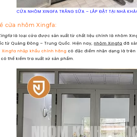
CỬA NHÔM XINGFA TRẮNG SỮA – LẮP ĐẶT TẠI NHÀ KH
về cửa nhôm Xingfa:
ingfa
là loại cửa được sản xuất từ chất liệu chính là nhôm Xin
ốc từ Quảng Đông – Trung Quốc. Hiện nay,
nhôm Xingfa
đã sản
Xingfa nhập khẩu chính hãng
có đặc điểm nhận dạng là trên
có thể kiểm tra xuất xứ sản phẩm.