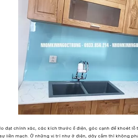
o đạt chính xác, các kích thước ổ điện, góc cạnh để khoét lỗ 
sự liền mạch. Ở những vị trí như ở điện, dây cắm thì không phả