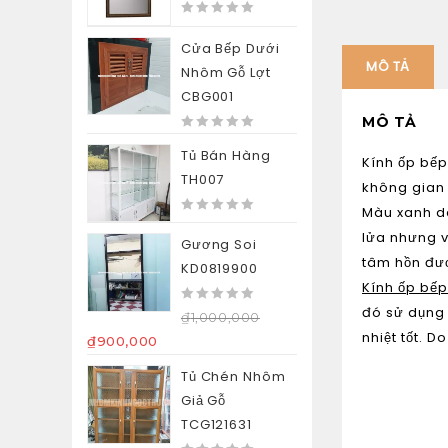
0
out
Cửa Bếp Dưới
of
MÔ TẢ
Nhôm Gỗ Lợt
5
CBG001
MÔ TẢ
0
Tủ Bán Hàng
out
Kính ốp bếp
of
TH007
không gian 
5
Màu xanh d
0
lửa nhưng v
out
Gương Soi
of
tâm hồn đượ
KD0819900
5
Kính ốp bếp
đó sử dụng 
0
₫
1,000,000
out
nhiệt tốt. 
₫
900,000
of
5
Tủ Chén Nhôm
Giả Gỗ
TCG121631