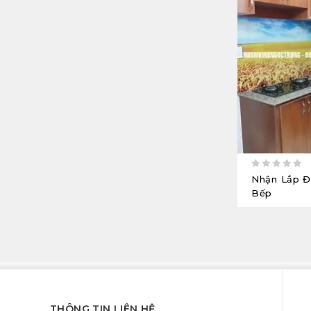
0
Nhận Lắp Đ
out
Bếp
of
5
THÔNG TIN LIÊN HỆ