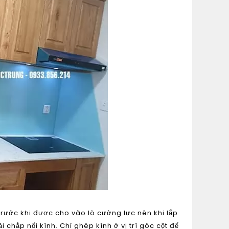
trước khi được cho vào lò cường lực nên khi lắp
i chắp nối kính. Chỉ ghép kính ở vị trí góc cột để