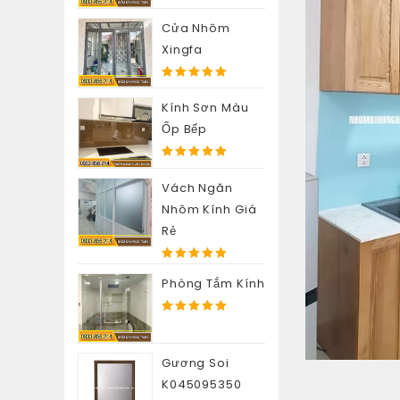
5.00
out of
5
Cửa Nhôm
Xingfa
5.00
out of
5
Kính Sơn Màu
Ốp Bếp
5.00
out of
5
Vách Ngăn
Nhôm Kính Giá
Rẻ
5.00
out of
Phòng Tắm Kính
5
5.00
out of
5
Gương Soi
K045095350