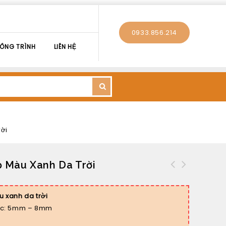
0933.856.214
ÔNG TRÌNH
LIÊN HỆ
rời
p Màu Xanh Da Trời
 xanh da trời
lực: 5mm – 8mm
h