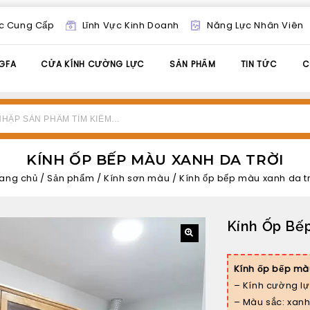
c Cung Cấp
Lĩnh Vực Kinh Doanh
Năng Lực Nhân Viên
GFA
CỬA KÍNH CƯỜNG LỰC
SẢN PHẨM
TIN TỨC
C
KÍNH ỐP BẾP MÀU XANH DA TRỜI
rang chủ
/
Sản phẩm
/
Kính sơn màu
/
Kính ốp bếp màu xanh da t
Kính Ốp Bế
🔍
Kính ốp bếp màu
– Kính cường 
– Màu sắc: xan