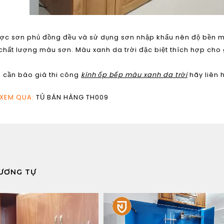
c sơn phủ đồng đều và sử dụng sơn nhập khẩu nên độ bền mà
hất lượng màu sơn. Màu xanh da trời đặc biệt thích hợp cho
 cần báo giá thi công
kính ốp bếp màu xanh da trời
hãy liên 
 XEM QUA:
TỦ BÁN HÀNG TH009
ƯƠNG TỰ