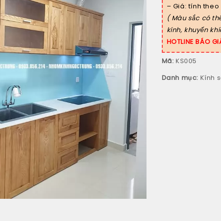
– Giá: tính theo
( Màu sắc có th
kính, khuyến kh
HOTLINE BÁO GI
Mã:
KS005
Danh mục:
Kính 