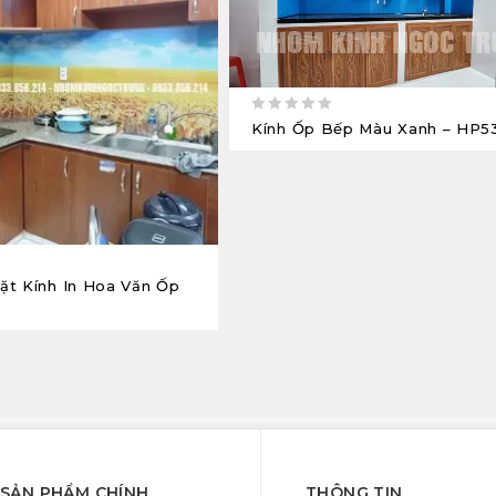
0
Kính Ốp Bếp Màu Xanh – HP5
out
of
5
ặt Kính In Hoa Văn Ốp
SẢN PHẨM CHÍNH
THÔNG TIN