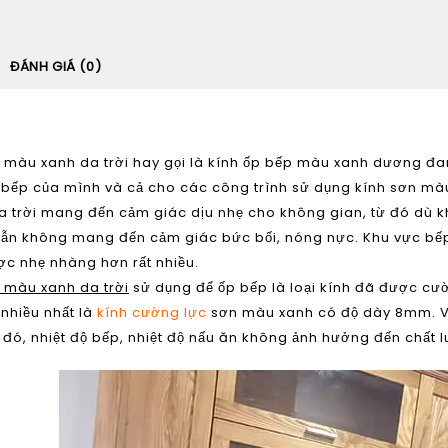
ĐÁNH GIÁ (0)
 màu xanh da trờ
i hay gọi là kính ốp bếp màu xanh dương đa
bếp của mình và cả cho các công trình sử dụng kính sơn mà
a trời mang đến cảm giác dịu nhẹ cho không gian, từ đó dù 
ẫn không mang đến cảm giác bức bối, nóng nực. Khu vực bếp
c nhẹ nhàng hơn rất nhiều.
 màu xanh da trời
sử dụng để ốp bếp là loại kính đã được cư
nhiều nhất là
kính cường lực
sơn màu xanh có độ dày 8mm. Vì
Do đó, nhiệt độ bếp, nhiệt độ nấu ăn không ảnh hưởng đến chất 