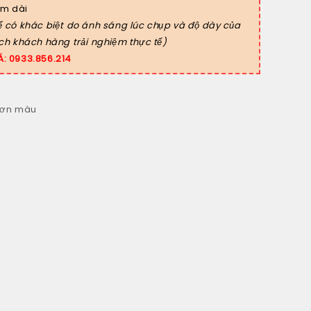
 m dài
ể có khác biệt do ánh sáng lúc chụp và độ dày của
ích khách hàng trải nghiệm thực tế)
Á: 0933.856.214
sơn màu