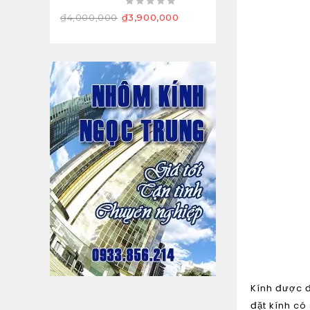
0
₫
4,000,000
₫
3,900,000
out
of
5
Kính được đ
đặt kính có 