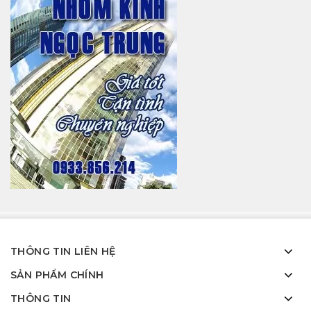
Công trình thi công cửa nhôm Xingfa tại Long
An
13 Th5 2024
Công trình lắp cửa nhôm Xingfa tại Biên Hòa –
Đồng Nai
THÔNG TIN LIÊN HỆ
18 Th1 2024
SẢN PHẨM CHÍNH
Cửa hàng nhôm kính quận Tân Phú gần đây
THÔNG TIN
28 Th9 2025