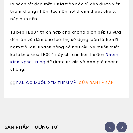
lá sách rất đẹp mắt. Phía trên nóc tủ còn được viền
thêm khung nhôm tạo nên nét thanh thoát cho tủ
bếp hơn hẳn.
Tủ bếp TB004 thích hợp cho không gian bếp từ vừa
đến lớn và đảm bảo tuổi thọ sử dụng luôn từ hơn 5
năm trở lên. Khách hàng có nhu cầu và muốn thiết
kế
tủ bếp kiểu TB004
này chỉ cần liên hệ đến
Nhôm
kính Ngọc Trung
để được tư vấn và báo giá nhanh
chóng.
BẠN CÓ MUỐN XEM THÊM VỀ:
CỬA BẢN LỀ SÀN
SẢN PHẨM TƯƠNG TỰ