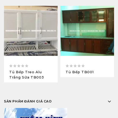
0
0
Tủ Bếp Treo Alu
Tủ Bếp TB001
out
out
Trắng Sữa TB003
of
of
5
5
SẢN PHẨM ĐÁNH GIÁ CAO