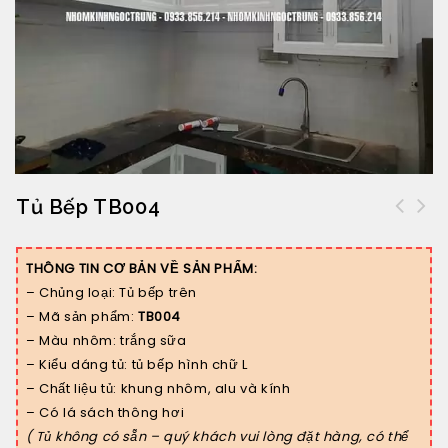
Tủ Bếp TB004
Vách ngăn nhôm kính V003 cửa sổ lùa
2 cánh
THÔNG TIN CƠ BẢN VỀ SẢN PHẨM:
– Chủng loại: Tủ bếp trên
– Mã sản phẩm:
TB004
– Màu nhôm: trắng sữa
– Kiểu dáng tủ: tủ bếp hình chữ L
– Chất liệu tủ: khung nhôm, alu và kính
– Có lá sách thông hơi
( Tủ không có sẵn – quý khách vui lòng đặt hàng, có thể