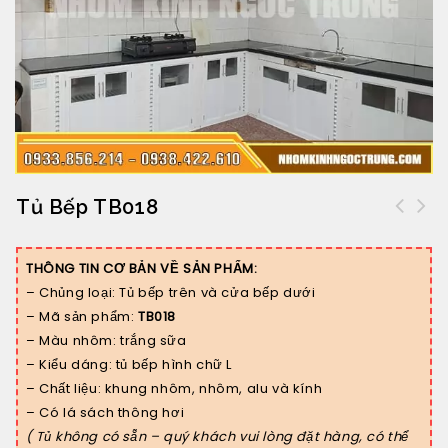
Tủ Bếp TB018
Tủ chén xám ngang 1.4m – cao 1.8m
TCX14184000
THÔNG TIN CƠ BẢN VỀ SẢN PHẨM:
– Chủng loại: Tủ bếp trên và cửa bếp dưới
– Mã sản phẩm:
TB018
– Màu nhôm: trắng sữa
– Kiểu dáng: tủ bếp hình chữ L
– Chất liệu: khung nhôm, nhôm, alu và kính
– Có lá sách thông hơi
( Tủ không có sẵn – quý khách vui lòng đặt hàng, có thể