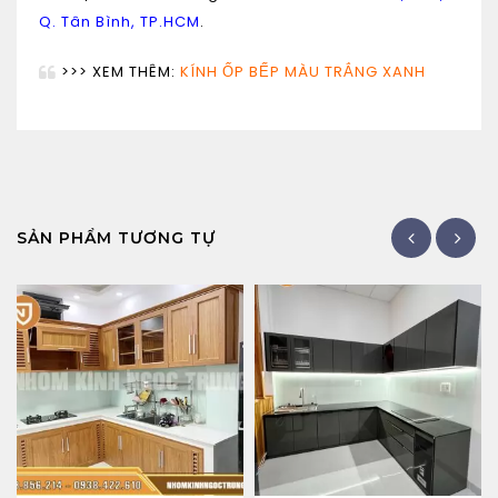
Q. Tân Bình, TP.HCM
.
>>> XEM THÊM:
KÍNH ỐP BẾP MÀU TRẮNG XANH
SẢN PHẨM TƯƠNG TỰ