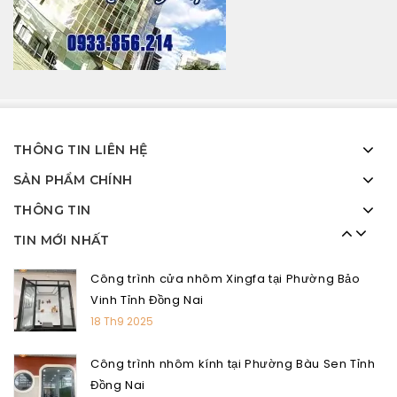
Công trình thi công cửa nhôm Xingfa tại Long
An
13 Th5 2024
Công trình lắp cửa nhôm Xingfa tại Biên Hòa –
Đồng Nai
THÔNG TIN LIÊN HỆ
18 Th1 2024
SẢN PHẨM CHÍNH
Cửa hàng nhôm kính quận Tân Phú gần đây
THÔNG TIN
28 Th9 2025
TIN MỚI NHẤT
Công trình cửa nhôm Xingfa tại Phường Bảo
Vinh Tỉnh Đồng Nai
18 Th9 2025
Công trình nhôm kính tại Phường Bàu Sen Tỉnh
Đồng Nai