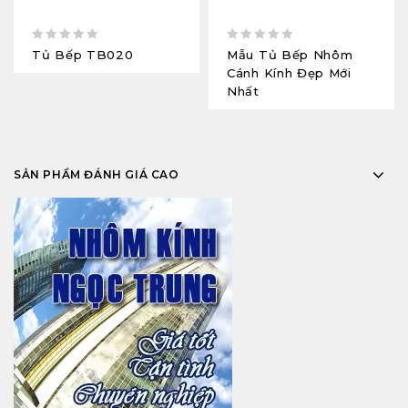
0
0
Tủ Bếp TB020
Mẫu Tủ Bếp Nhôm
out
out
Cánh Kính Đẹp Mới
of
of
Nhất
5
5
SẢN PHẨM ĐÁNH GIÁ CAO