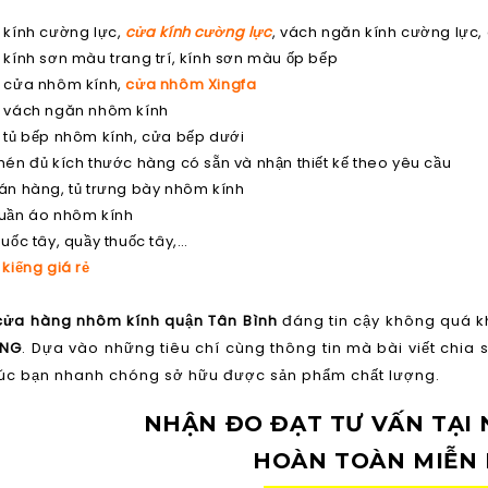
 kính cường lực,
cửa kính cường lực
, vách ngăn kính cường lực, 
 kính sơn màu trang trí, kính sơn màu ốp bếp
g cửa nhôm kính,
cửa nhôm Xingfa
g vách ngăn nhôm kính
 tủ bếp nhôm kính, cửa bếp dưới
hén đủ kích thước hàng có sẵn và nhận thiết kế theo yêu cầu
án hàng, tủ trưng bày nhôm kính
quần áo nhôm kính
huốc tây, quầy thuốc tây,…
 kiếng giá rẻ
ửa hàng nhôm kính quận Tân Bình
đáng tin cậy không quá kh
UNG
. Dựa vào những tiêu chí cùng thông tin mà bài viết chia 
úc bạn nhanh chóng sở hữu được sản phẩm chất lượng.
NHẬN ĐO ĐẠT TƯ VẤN TẠI
HOÀN TOÀN MIỄN 