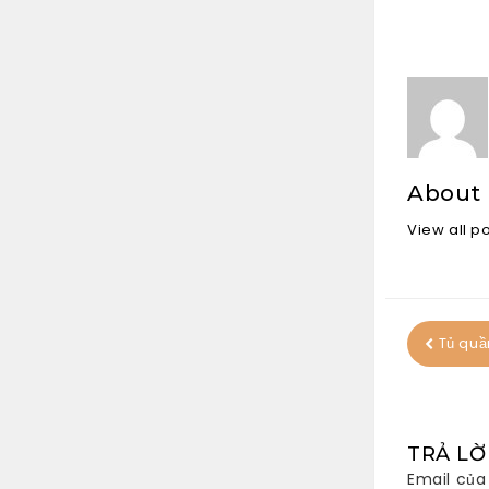
About
View all p
Tủ quầ
TRẢ LỜ
Email của