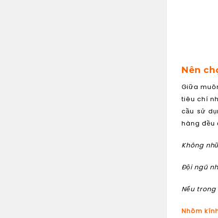
Nên ch
Giữa muô
tiêu chí 
cầu sử dụ
hàng đều 
Không nhữ
Đội ngũ nh
Nếu trong 
Nhôm kính