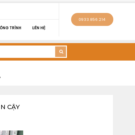
0933.856.214
ÔNG TRÌNH
LIÊN HỆ
y
IN CẬY