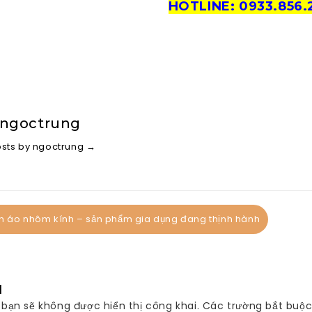
HOTLINE: 0933.856.
 ngoctrung
osts by ngoctrung
→
n áo nhôm kính – sản phẩm gia dụng đang thịnh hành
I
 bạn sẽ không được hiển thị công khai.
Các trường bắt buộ