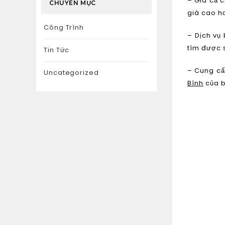
– Giá cả 
CHUYÊN MỤC
giá cao h
Công Trình
– Dịch vụ
tìm được 
Tin Tức
– Cung cấ
Uncategorized
Bình
của b