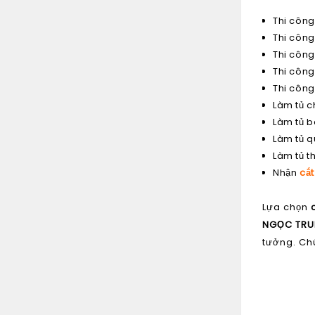
Thi công
Thi công
Thi côn
Thi côn
Thi công
Làm tủ c
Làm tủ b
Làm tủ 
Làm tủ t
Nhận
cắt
Lựa chọn
c
NGỌC TR
tưởng. Ch