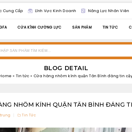
c Cung Cấp
Lĩnh Vực Kinh Doanh
Năng Lực Nhân Viên
GFA
CỬA KÍNH CƯỜNG LỰC
SẢN PHẨM
TIN TỨC
C
BLOG DETAIL
Home
»
Tin tức
»
Cửa hàng nhôm kính quận Tân Bình đáng tin cậ
ÀNG NHÔM KÍNH QUẬN TÂN BÌNH ĐÁNG T
trung
Tin Tức