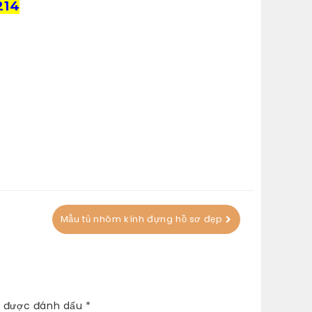
214
Mẫu tủ nhôm kính đựng hồ sơ đẹp
c được đánh dấu
*