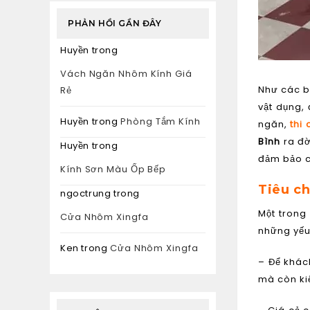
PHẢN HỒI GẦN ĐÂY
Huyền
trong
Vách Ngăn Nhôm Kính Giá
Như các bạ
Rẻ
vật dụng,
Huyền
trong
Phòng Tắm Kính
ngăn,
thi
Bình
ra đờ
Huyền
trong
đảm bảo c
Kính Sơn Màu Ốp Bếp
Tiêu ch
ngoctrung
trong
Một trong
Cửa Nhôm Xingfa
những yếu
Ken
trong
Cửa Nhôm Xingfa
– Để khác
mà còn ki