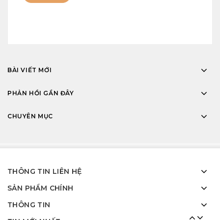
BÀI VIẾT MỚI
PHẢN HỒI GẦN ĐÂY
Công trình thi công cửa nhôm Xingfa tại Long
An
CHUYÊN MỤC
13 Th5 2024
Công trình lắp cửa nhôm Xingfa tại Biên Hòa –
Đồng Nai
THÔNG TIN LIÊN HỆ
18 Th1 2024
SẢN PHẨM CHÍNH
Cửa hàng nhôm kính quận Tân Phú gần đây
THÔNG TIN
28 Th9 2025