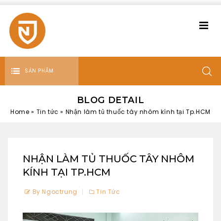
SẢN PHẨM
BLOG DETAIL
Home
»
Tin tức
»
Nhận làm tủ thuốc tây nhôm kính tại Tp.HCM
NHẬN LÀM TỦ THUỐC TÂY NHÔM
KÍNH TẠI TP.HCM
By Ngoctrung
Tin Tức